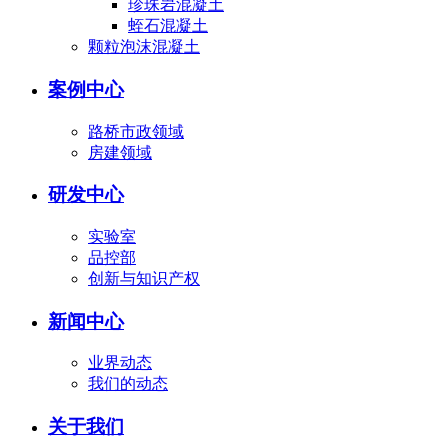
珍珠岩混凝土
蛭石混凝土
颗粒泡沫混凝土
案例中心
路桥市政领域
房建领域
研发中心
实验室
品控部
创新与知识产权
新闻中心
业界动态
我们的动态
关于我们