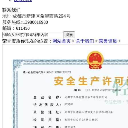
联系我们
地址:成都市新津区希望西路294号
服务热线:
13980016980
邮编：
611430
荣誉资质
你现在的位置：
网站首页
>
关于我们
>
荣誉资质
>