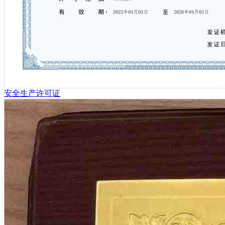
安全生产许可证